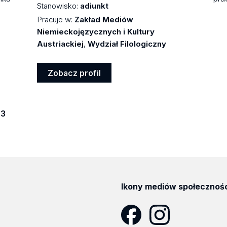
Stanowisko:
adiunkt
Pracuje w:
Zakład Mediów
Niemieckojęzycznych i Kultury
Austriackiej
,
Wydział Filologiczny
Zobacz profil
Zobacz
profil
ona
3
i
Ikony mediów społecznoś