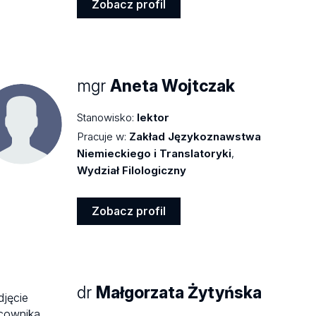
Zobacz profil
Zobacz
profil
mgr
Aneta Wojtczak
Stanowisko:
lektor
Pracuje w:
Zakład Językoznawstwa
Niemieckiego i Translatoryki
,
Wydział Filologiczny
Zobacz profil
Zobacz
profil
dr
Małgorzata Żytyńska