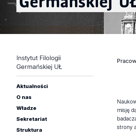
Germańskiej
U
Wy
Instytut Filologii
Praco
Germańskiej UŁ
wy
Aktualności
dl
O nas
Naukowc
Władze
ha
misję d
badacza
Sekretariat
strony 
Struktura