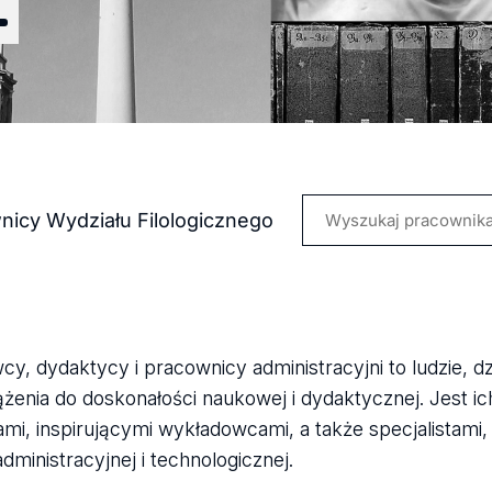
Ł
niki
wnicy
Wydziału Filologicznego
szukiwania
a
y, dydaktycy i pracownicy administracyjni to ludzie, d
sła
ążenia do doskonałości naukowej i dydaktycznej. Jest ich
mi, inspirującymi wykładowcami, a także specjalistami
administracyjnej i technologicznej.