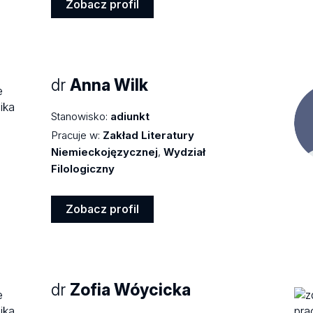
Zobacz profil
Zobacz
profil
dr
Anna Wilk
Stanowisko:
adiunkt
Pracuje w:
Zakład Literatury
Niemieckojęzycznej
,
Wydział
Filologiczny
Zobacz profil
Zobacz
profil
dr
Zofia Wóycicka