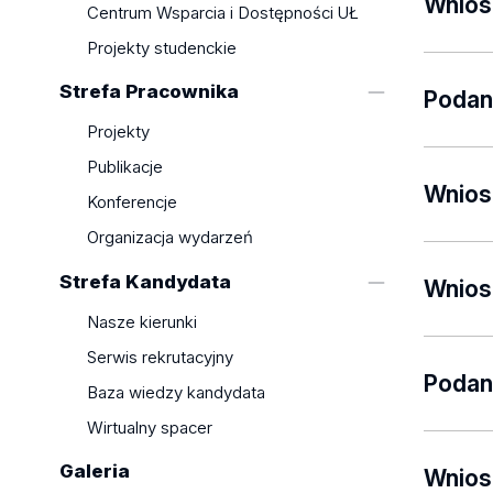
wirtual
Wnios
Centrum Wsparcia i Dostępności UŁ
*Dzieka
Projekty studenckie
Pamięt
Rektor o
Osoba s
Word, 
Strefa Pracownika
tj. zwol
Podan
Uzasadn
Projekty
do dnia
W szcze
Publikacje
niepełn
Wnios
Konferencje
Pamięt
się o i
przesł
Organizacja wydarzeń
(karta 
Na komp
Łódzki
Strefa Kandydata
rozlicz
języku 
Wnios
najpóź
Nasze kierunki
Wniosek
zastąpi
Serwis rekrutacyjny
pierws
Podan
Baza wiedzy kandydata
Pamięt
Pamięt
Word, 
Wirtualny spacer
Word, 
Szczegó
Galeria
2 semes
Wnios