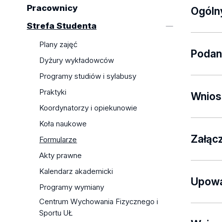
Pracownicy
Ogóln
Strefa Studenta
Plany zajęć
Podan
Dyżury wykładowców
Programy studiów i sylabusy
Osoba s
Praktyki
się o w
Wnios
Koordynatorzy i opiekunowie
Decyzję
Koła naukowe
Na pods
semest
dyplomo
Załąc
Formularze
terminu
Po wzno
Akty prawne
dyplomo
którego
Oświadc
Kalendarz akademicki
określo
należy 
Upowa
Programy wymiany
Downlo
powtarz
Podstaw
Centrum Wychowania Fizycznego i
powtarz
Sportu UŁ
może by