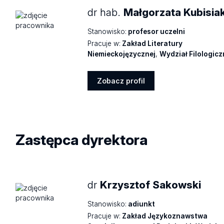
dr hab.
Małgorzata Kubisia
Stanowisko:
profesor uczelni
Pracuje w:
Zakład Literatury
Niemieckojęzycznej
,
Wydział Filologic
Zobacz profil
Zobacz
profil
Zastępca dyrektora
dr
Krzysztof Sakowski
Stanowisko:
adiunkt
Pracuje w:
Zakład Językoznawstwa