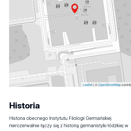
Leaflet
| ©
OpenStreetMap
contri
Historia
Historia obecnego Instytutu Filologii Germańskiej
nierozerwalnie łączy się z historią germanistyki łódzkiej w