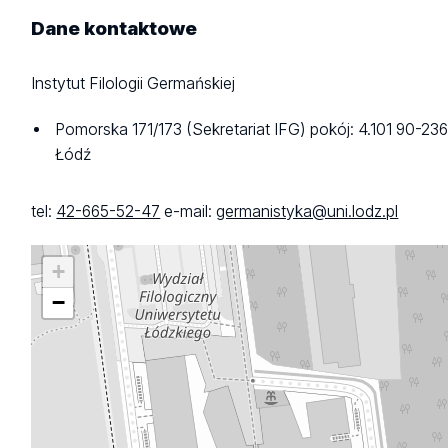
Dane
kontaktowe
Instytut Filologii Germańskiej
Pomorska 171/173 (Sekretariat IFG)
pokój: 4.101
90-23
Łódź
tel:
42-665-52-47
e-mail:
germanistyka@uni.lodz.pl
+
−