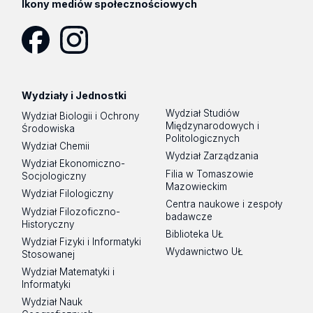
Ikony mediów społecznościowych
Facebook
Instagram
Wydziały i Jednostki
Wydział Studiów
Wydział Biologii i Ochrony
Międzynarodowych i
Środowiska
Politologicznych
Wydział Chemii
Wydział Zarządzania
Wydział Ekonomiczno-
Filia w Tomaszowie
Socjologiczny
Mazowieckim
Wydział Filologiczny
Centra naukowe i zespoły
Wydział Filozoficzno-
badawcze
Historyczny
Biblioteka UŁ
Wydział Fizyki i Informatyki
Wydawnictwo UŁ
Stosowanej
Wydział Matematyki i
Informatyki
Wydział Nauk