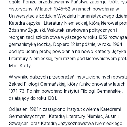
ogóle. Poniżej przedstawiamy Państwu zatem jej krótki ry
historyczny. W latach 1945-52 w ramach powołania w
Uniwersytecie Łódzkim Wydziału Humanistycznego działa
Katedra Języka i Literatury Niemieckiej, którą kierował prof
Zdzisław Żygulski. Wskutek zawirowań politycznych i
reorganizacji szkolnictwa wyższego w roku 1952 rozwiąz
germanistykę łódzką. Dopiero 12 lat później w roku 1964
podjęto udaną próbę powołania na nowo Katedry Języka 
Literatury Niemieckiej, tym razem pod kierownictwem prof
Marii Kofty.
W wyniku dalszych przeobrażeń instytucjonalnych powst
Zakład Filologii Germańskiej, który funkcjonował w latach
1971-73. Po nim powołano Instytut Filologii Germańskiej,
działający do roku 1981.
Od jesieni 1981 r. zastąpiono Instytut dwiema Katedrami
Germanistycznymi: Katedrą Literatury Niemiec, Austrii i
Szwajcarii oraz Katedrą Językoznawstwa Niemieckiego i